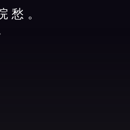
院愁。
。